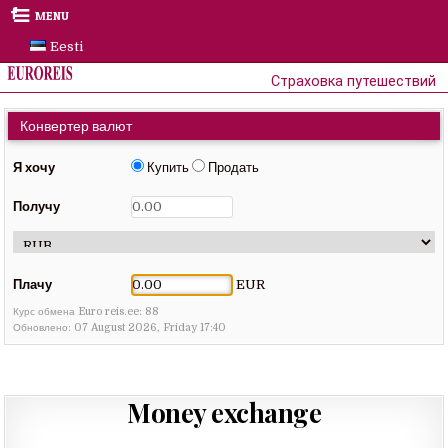
Skip
MENU
to
Eesti
content
Страховка путешествий
Конвертер валют
Я хочу
Купить
Продать
Получу
Плачу
EUR
Курс обмена Euro reis.ee:
88
Обновлено: 07 August 2026, Friday 17:40
Money exchange