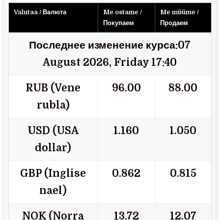
Valutaa / Валюта
Me ostame /
Me müüme /
Покупаем
Продаем
Последнее изменение курса:07
August 2026, Friday 17:40
RUB (Vene
96.00
88.00
rubla)
USD (USA
1.160
1.050
dollar)
GBP (Inglise
0.862
0.815
nael)
NOK (Norra
13.72
12.07